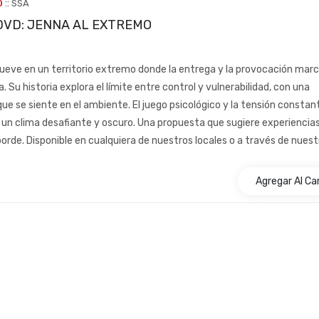
::
0
SSA
a DVD: JENNA AL EXTREMO
eve en un territorio extremo donde la entrega y la provocación mar
 Su historia explora el límite entre control y vulnerabilidad, con una
que se siente en el ambiente. El juego psicológico y la tensión constan
un clima desafiante y oscuro. Una propuesta que sugiere experiencia
borde. Disponible en cualquiera de nuestros locales o a través de nuestr
Agregar Al Car