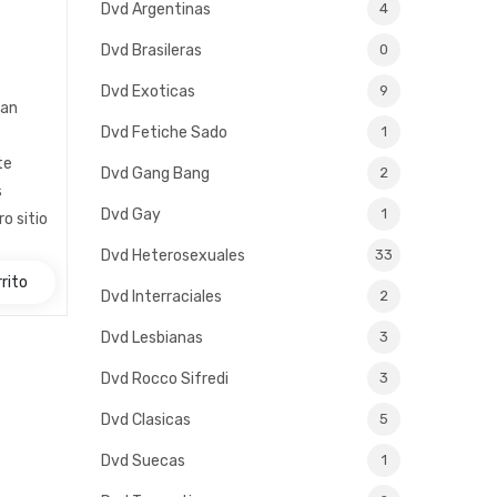
Dvd Argentinas
4
Dvd Brasileras
0
Dvd Exoticas
9
can
Dvd Fetiche Sado
1
te
Dvd Gang Bang
2
s
Dvd Gay
1
o sitio
Dvd Heterosexuales
33
rito
Dvd Interraciales
2
Dvd Lesbianas
3
Dvd Rocco Sifredi
3
Dvd Clasicas
5
Dvd Suecas
1