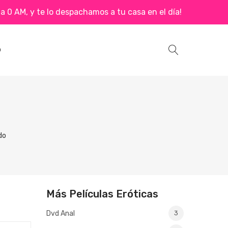
 0 AM, y te lo despachamos a tu casa en el día!
O
do
Más Películas Eróticas
Dvd Anal
3