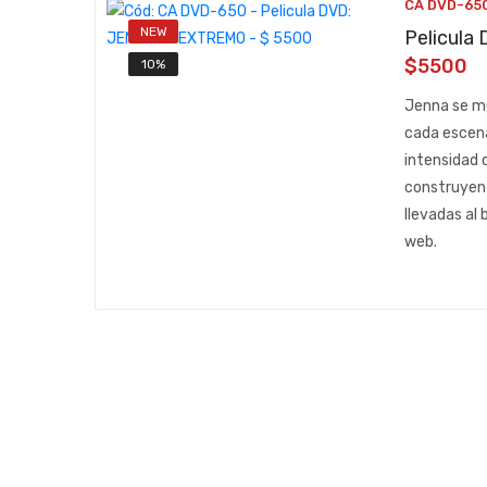
CA DVD-65
NEW
Pelicul
$5500
10%
Jenna se mu
cada escena.
intensidad 
construyen 
llevadas al 
web.