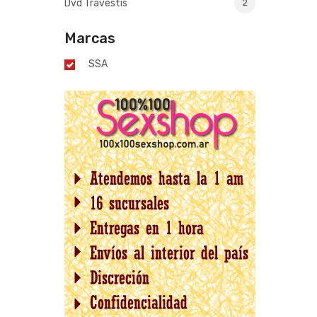
Dvd Travestis
2
Marcas
SSA